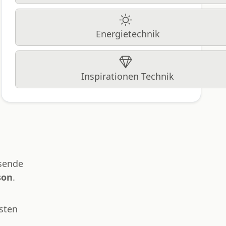
Energietechnik
Inspirationen Technik
sende
son
.
sten