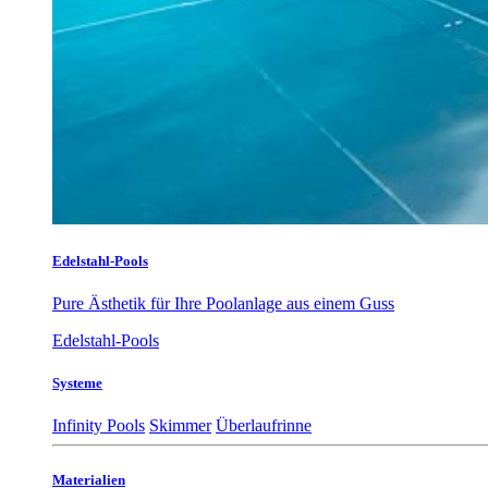
Edelstahl-Pools
Pure Ästhetik für Ihre Poolanlage aus einem Guss
Edelstahl-Pools
Systeme
Infinity Pools
Skimmer
Überlaufrinne
Materialien