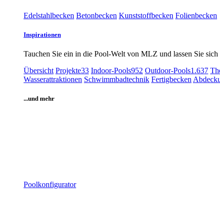
Edelstahlbecken
Betonbecken
Kunststoffbecken
Folienbecken
Inspirationen
Tauchen Sie ein in die Pool-Welt von MLZ und lassen Sie sich an
Übersicht
Projekte
33
Indoor-Pools
952
Outdoor-Pools
1.637
Th
Wasserattraktionen
Schwimmbadtechnik
Fertigbecken
Abdecku
...und mehr
Poolkonfigurator