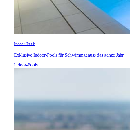
Indoor-Pools
Exklusive Indoor-Pools für Schwimmgenuss das ganze Jahr
Indoor-Pools