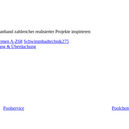
hand zahlreicher realisierter Projekte inspirieren
emen A-Z
68
Schwimmbadtechnik
275
ng & Überdachung
Poolservice
Poolche