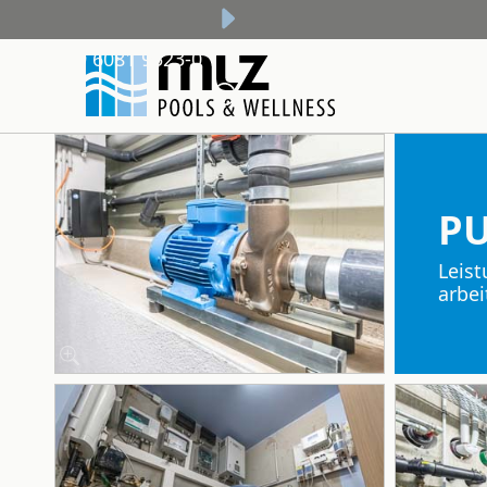
+49 6081 9523-0
P
Leist
arbei