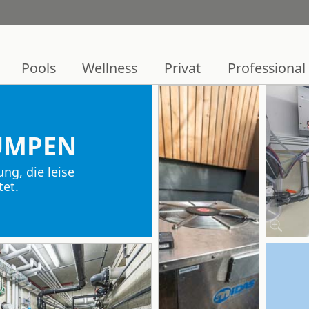
Pools
Wellness
Privat
Professional
UMPEN
ung, die leise
tet.