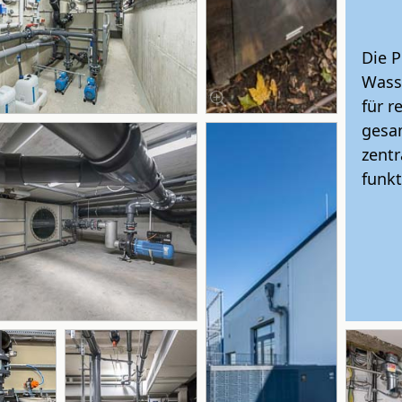
Die 
Wass
für r
gesam
zentr
funkt